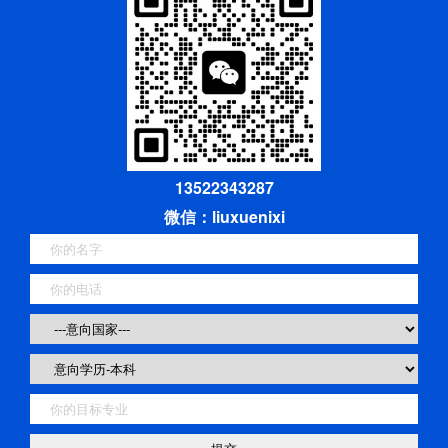
13522343287
微信：liuxuenixi