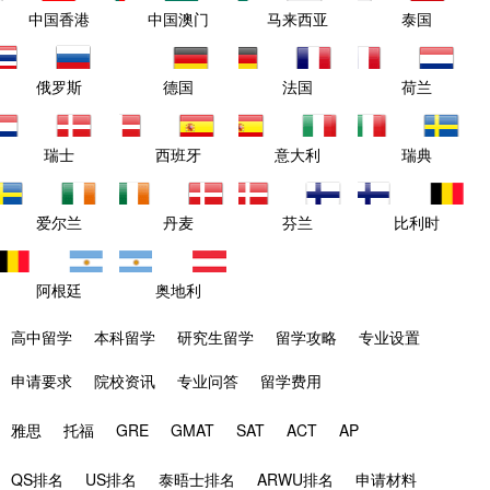
中国香港
中国澳门
马来西亚
泰国
俄罗斯
德国
法国
荷兰
瑞士
西班牙
意大利
瑞典
爱尔兰
丹麦
芬兰
比利时
阿根廷
奥地利
高中留学
本科留学
研究生留学
留学攻略
专业设置
申请要求
院校资讯
专业问答
留学费用
雅思
托福
GRE
GMAT
SAT
ACT
AP
QS排名
US排名
泰晤士排名
ARWU排名
申请材料