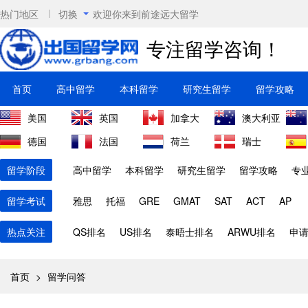
热门地区
切换
欢迎你来到前途远大留学
专注留学咨询！
首页
高中留学
本科留学
研究生留学
留学攻略
美国
英国
加拿大
澳大利亚
德国
法国
荷兰
瑞士
留学阶段
高中留学
本科留学
研究生留学
留学攻略
专
留学考试
雅思
托福
GRE
GMAT
SAT
ACT
AP
热点关注
QS排名
US排名
泰晤士排名
ARWU排名
申
首页
>
留学问答