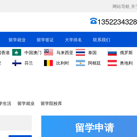
网站导航
关
1352234328
留学就业
留学签证
大学排名
联系我们
国香港
中国澳门
马来西亚
泰国
俄罗斯
麦
芬兰
比利时
阿根廷
奥地利
学生活
留学就业
留学院校库
留学申请