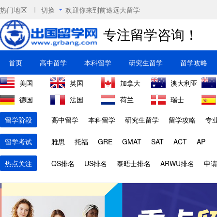
热门地区
切换
欢迎你来到前途远大留学
专注留学咨询！
首页
高中留学
本科留学
研究生留学
留学攻略
美国
英国
加拿大
澳大利亚
德国
法国
荷兰
瑞士
留学阶段
高中留学
本科留学
研究生留学
留学攻略
专
留学考试
雅思
托福
GRE
GMAT
SAT
ACT
AP
热点关注
QS排名
US排名
泰晤士排名
ARWU排名
申