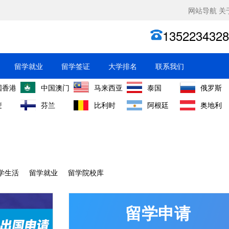
网站导航
关
1352234328
留学就业
留学签证
大学排名
联系我们
国香港
中国澳门
马来西亚
泰国
俄罗斯
麦
芬兰
比利时
阿根廷
奥地利
学生活
留学就业
留学院校库
留学申请