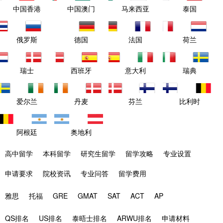
中国香港
中国澳门
马来西亚
泰国
俄罗斯
德国
法国
荷兰
瑞士
西班牙
意大利
瑞典
爱尔兰
丹麦
芬兰
比利时
阿根廷
奥地利
高中留学
本科留学
研究生留学
留学攻略
专业设置
申请要求
院校资讯
专业问答
留学费用
雅思
托福
GRE
GMAT
SAT
ACT
AP
QS排名
US排名
泰晤士排名
ARWU排名
申请材料