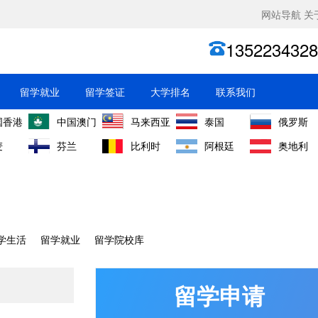
网站导航
关
1352234328
留学就业
留学签证
大学排名
联系我们
国香港
中国澳门
马来西亚
泰国
俄罗斯
麦
芬兰
比利时
阿根廷
奥地利
学生活
留学就业
留学院校库
留学申请