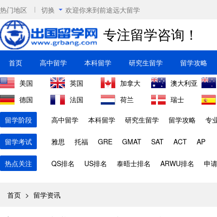
热门地区
切换
欢迎你来到前途远大留学
专注留学咨询！
首页
高中留学
本科留学
研究生留学
留学攻略
美国
英国
加拿大
澳大利亚
德国
法国
荷兰
瑞士
留学阶段
高中留学
本科留学
研究生留学
留学攻略
专
留学考试
雅思
托福
GRE
GMAT
SAT
ACT
AP
热点关注
QS排名
US排名
泰晤士排名
ARWU排名
申
首页
>
留学资讯