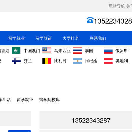
网站导航
关
1352234328
留学就业
留学签证
大学排名
联系我们
国香港
中国澳门
马来西亚
泰国
俄罗斯
麦
芬兰
比利时
阿根廷
奥地利
学生活
留学就业
留学院校库
13522343287