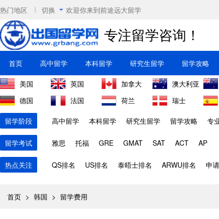
热门地区
切换
欢迎你来到前途远大留学
专注留学咨询！
首页
高中留学
本科留学
研究生留学
留学攻略
美国
英国
加拿大
澳大利亚
德国
法国
荷兰
瑞士
留学阶段
高中留学
本科留学
研究生留学
留学攻略
专
留学考试
雅思
托福
GRE
GMAT
SAT
ACT
AP
热点关注
QS排名
US排名
泰晤士排名
ARWU排名
申
首页
>
韩国
>
留学费用