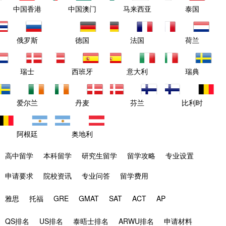
中国香港
中国澳门
马来西亚
泰国
俄罗斯
德国
法国
荷兰
瑞士
西班牙
意大利
瑞典
爱尔兰
丹麦
芬兰
比利时
阿根廷
奥地利
高中留学
本科留学
研究生留学
留学攻略
专业设置
申请要求
院校资讯
专业问答
留学费用
雅思
托福
GRE
GMAT
SAT
ACT
AP
QS排名
US排名
泰晤士排名
ARWU排名
申请材料